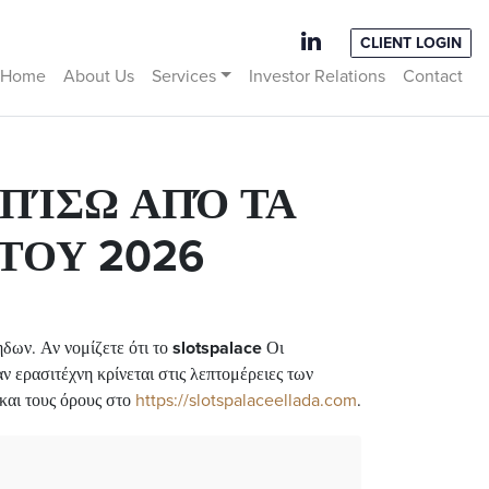
CLIENT LOGIN
Home
About Us
Services
Investor Relations
Contact
 ΠΊΣΩ ΑΠΌ ΤΑ
ΤΟΥ 2026
ηδων. Αν νομίζετε ότι το
slotspalace
Οι
 ερασιτέχνη κρίνεται στις λεπτομέρειες των
 και τους όρους στο
https://slotspalaceellada.com
.