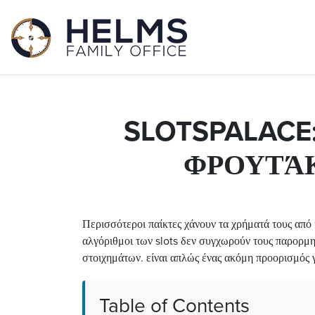
SLOTSPALACE
ΦΡΟΥΤΆΚ
Περισσότεροι παίκτες χάνουν τα χρήματά τους από 
αλγόριθμοι των slots δεν συγχωρούν τους παρορμητ
στοιχημάτων. είναι απλώς ένας ακόμη προορισμός γ
Table of Contents