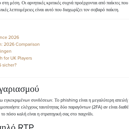
 στη μέση. Οι αρνητικές κριτικές συχνά προέρχονται από παίκτες πο
νικές λεπτομέρειες είναι αυτό που διαχωρίζει τον σοβαρό παίκτη.
ence 2026
on: 2026 Comparison
ringen
h for UK Players
 sicher?
ογαριασμού
σω εγκεκριμένων συνδέσεων. Το phishing είναι η μεγαλύτερη απειλή 
μοποιήστε ελέγχους ταυτότητας δύο παραγόντων (2FA) αν είναι διαθέ
 το πόσο καλή είναι η στρατηγική σας στο παιχνίδι.
υψηλό RTP