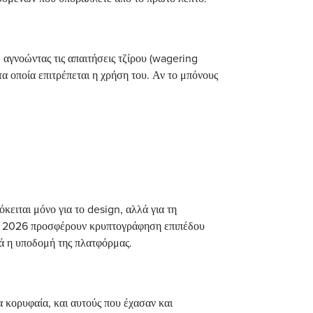
 αγνοώντας τις απαιτήσεις τζίρου (wagering
α οποία επιτρέπεται η χρήση του. Αν το μπόνους
κειται μόνο για το design, αλλά για τη
 το 2026 προσφέρουν κρυπτογράφηση επιπέδου
λά η υποδομή της πλατφόρμας.
α κορυφαία, και αυτούς που έχασαν και