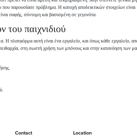
port πρέπει να είναι άμεση και τεκμηριωμένη. Μην στέλνετε γενικά μ
ου που παρουσίασε πρόβλημα. Η κατοχή αποδεικτικών στοιχείων είναι
ίναι σαφής, σύντομη και βασισμένη σε γεγονότα.
ν του παιχνιδιού
α. Η πλατφόρμα αυτή είναι ένα εργαλείο, και όπως κάθε εργαλείο, απα
ν πειθαρχία, στη σωστή χρήση των μπόνους και στην κατανόηση των μ
ήσης.
.
ύ.
Contact
Location