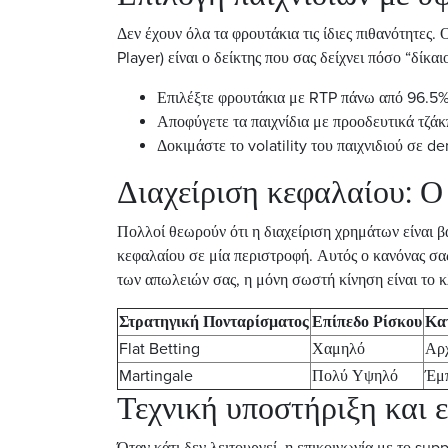
Δεν έχουν όλα τα φρουτάκια τις ίδιες πιθανότητες.
Player) είναι ο δείκτης που σας δείχνει πόσο “δίκα
Επιλέξτε φρουτάκια με RTP πάνω από 96.5%
Αποφύγετε τα παιχνίδια με προοδευτικά τζάκπ
Δοκιμάστε το volatility του παιχνιδιού σε 
Διαχείριση κεφαλαίου: Ο
Πολλοί θεωρούν ότι η διαχείριση χρημάτων είναι β
κεφαλαίου σε μία περιστροφή. Αυτός ο κανόνας σας 
των απωλειών σας, η μόνη σωστή κίνηση είναι το κ
Στρατηγική Πονταρίσματος
Επίπεδο Ρίσκου
Κα
Flat Betting
Χαμηλό
Αρχ
Martingale
Πολύ Υψηλό
Έμπ
Τεχνική υποστήριξη και