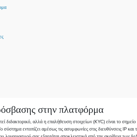
ρμα
ες
ρόσβασης στην πλατφόρμα
ιτεί διδακτορικό, αλλά η επαλήθευση στοιχείων (KYC) είναι το σημε
ο σύστημα εντοπίζει αμέσως τις ασυμφωνίες στις διευθύνσεις IP και 
του λογαριασμού σας εξαρτάται αποκλειστικά από την ακρίβεια των δ