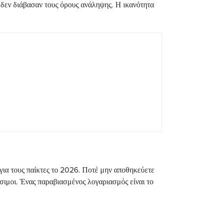
υ δεν διάβασαν τους όρους ανάληψης. Η ικανότητα
για τους παίκτες το 2026. Ποτέ μην αποθηκεύετε
σιμοι. Ένας παραβιασμένος λογαριασμός είναι το