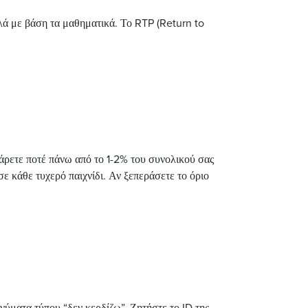
αλλά με βάση τα μαθηματικά. Το RTP (Return to
τάρετε ποτέ πάνω από το 1-2% του συνολικού σας
σε κάθε τυχερό παιχνίδι. Αν ξεπεράσετε το όριο