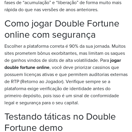
fases de “acumulação” e “liberação” de forma muito mais
rápida do que nas versões de anos anteriores.
Como jogar Double Fortune
online com segurança
Escolher a plataforma correta é 90% da sua jornada. Muitos
sites prometem bônus exorbitantes, mas limitam os saques
de ganhos vindos de slots de alta volatilidade. Para
jogar
double fortune online
, você deve priorizar cassinos que
possuem licenças ativas e que permitem auditorias externas
de RTP (Retorno ao Jogador). Verifique sempre se a
plataforma exige verificação de identidade antes do
primeiro depósito, pois isso é um sinal de conformidade
legal e segurança para o seu capital.
Testando táticas no Double
Fortune demo