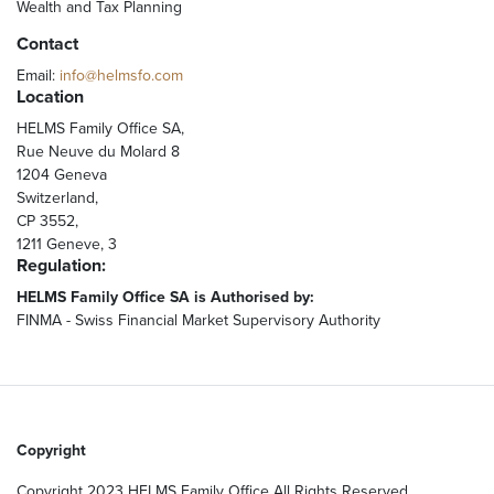
Wealth and Tax Planning
Contact
Email:
info@helmsfo.com
Location
HELMS Family Office SA,
Rue Neuve du Molard 8
1204 Geneva
Switzerland,
CP 3552,
1211 Geneve, 3
Regulation:
HELMS Family Office SA is Authorised by:
FINMA - Swiss Financial Market Supervisory Authority
Copyright
Copyright 2023 HELMS Family Office All Rights Reserved