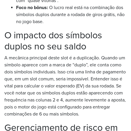
com “quase vitórias”.
Foco no bônus:
O lucro real está na combinação dos
símbolos duplos durante a rodada de giros grátis, não
no jogo base.
O impacto dos símbolos
duplos no seu saldo
A mecânica principal deste slot é a duplicação. Quando um
símbolo aparece com a marca de “duplo”, ele conta como
dois símbolos individuais. Isso cria uma linha de pagamento
que, em um slot comum, seria impossível. Entender isso é
vital para calcular o valor esperado (EV) da sua rodada. Se
você notar que os símbolos duplos estão aparecendo com
frequência nas colunas 2 e 4, aumente levemente a aposta,
pois o motor do jogo está configurado para entregar
combinações de 6 ou mais símbolos.
Gerenciamento de risco em