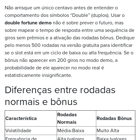
Não arrisque um único centavo antes de entender o
comportamento dos símbolos “Double” (duplos). Usar o
double fortune demo
não é sobre prever o futuro, mas
sobre mapear o tempo de resposta entre uma sequência de
giros sem prêmios e a ativação das rodadas bônus. Dedique
pelo menos 500 rodadas na versão gratuita para identificar
se o slot está em um ciclo de baixa ou alta frequência. Se o
bônus não aparecer em 200 giros no modo demo, a
probabilidade de ele aparecer no modo real é
estatisticamente insignificante.
Diferenças entre rodadas
normais e bônus
Rodadas
Característica
Rodadas Bônus
Normais
Volatilidade
Média-Baixa
Muito Alta
Frequência de
Alta (valores
Baixa (valores