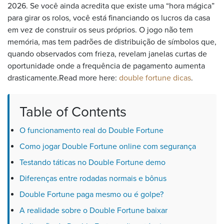
2026. Se você ainda acredita que existe uma “hora mágica”
para girar os rolos, você está financiando os lucros da casa
em vez de construir os seus próprios. O jogo não tem
memória, mas tem padrões de distribuição de símbolos que,
quando observados com frieza, revelam janelas curtas de
oportunidade onde a frequência de pagamento aumenta
drasticamente.Read more here:
double fortune dicas
.
Table of Contents
O funcionamento real do Double Fortune
Como jogar Double Fortune online com segurança
Testando táticas no Double Fortune demo
Diferenças entre rodadas normais e bônus
Double Fortune paga mesmo ou é golpe?
A realidade sobre o Double Fortune baixar